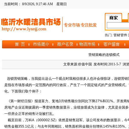
当前时间：
8/9/2026, 9:27:46 AM
星期日
热门:
管材管件
营销策略的连锁模式
文章来源:价值中国 发布时间:2011-5-7 浏览
连锁
营销
策略，当我提出这么一个观点时我相信很多人也许会很惊讶，连锁营销
是指在市场形成的一定范围内的同行效应，产生了一个固定链式的产业营销模式。
化。下面我们取个例子：
《第一财经日报》报道富力、复地3月
销售
额分别同比下降27%和31%。开发
房地产企业近期披露的一季度销售数据显示，业绩放缓成为主旋律，尤其是全国多
一些房企正常的销售计划被打乱。
截至目前，万科A（000002.SZ）依然是销售冠军。该公司发布的数据显示，今
销售金额355.1亿元；与去年同期相比，销售面积和金额分别增长145%和135%