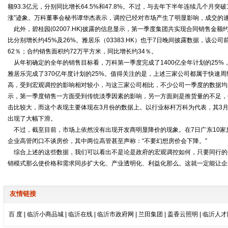
额93.3亿元，分别同比增长64.5%和47.8%。不过，与去年下半年连续几个月突
涨”迹象。万科董事会秘书谭华杰表示，调控已经对市场产生了明显影响，成交的
此外，碧桂园(02007.HK)披露的信息显示，第一季度集团共实现合同销售金额
比分别增长约45%及26%。
雅居
乐（03383.HK）也于7日晚间披露数据，该公
62％；合约销售面积约72万平方米，同比增长约34％。
从年初确定的全年的销售目标看，万科第一季度完成了1400亿全年计划的25%，
雅居乐完成了370亿年度计划的25%。值得关注的是，上述三家公司都属于快速
高，受到宏观调控的影响相对较小，与这三家公司相比，不少公司一季度的数据均
示，第一季度销售一方面受到传统淡季因素的影响，另一方面则是推货量的不足，
击比较大，而这个表现主要体现在3月份的数据上。以行业标杆万科为代表，其3月份
出现了大幅下滑。
不过，截至目前，市场上依然没有出现开发商明显降价的现象。在7日广东10家
企业高管闭口不谈房价，其中两位高管甚至声称：“不要幻想房价会下降。”
综合上述的这些数据，我们可以看出不是论是政府的宏观调控如何，只要同行的
销模式那么使价格和需求同步扩大化、产业透明化、利益化那么。这就一定能让企
友情链接
百 度
|
临沂小商品城
|
临沂在线
|
临沂市政府网
|
兰田集团
|
盖香云照明
|
临沂人才